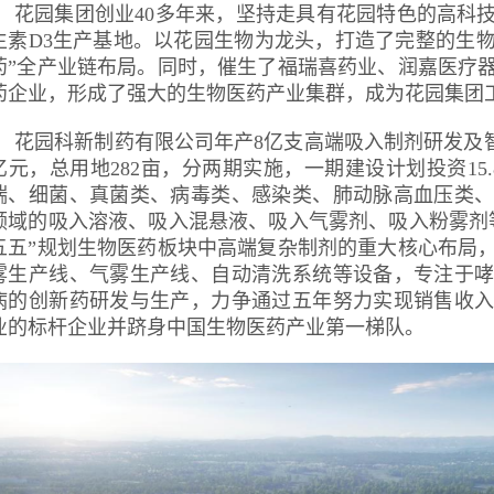
花园集团创业40多年来，坚持走具有花园特色的高科
生素D3生产基地。以花园生物为龙头，打造了完整的生物
药”全产业链布局。同时，催生了福瑞喜药业、润嘉医疗
药企业，形成了强大的生物医药产业集群，成为花园集团
花园科新制药有限公司年产8亿支高端吸入制剂研发及智
亿元，总用地282亩，分两期实施，一期建设计划投资15
喘、细菌、真菌类、病毒类、感染类、肺动脉高血压类
领域的吸入溶液、吸入混悬液、吸入气雾剂、吸入粉雾剂等
五五”规划生物医药板块中高端复杂制剂的重大核心布局
雾生产线、气雾生产线、自动清洗系统等设备，专注于
病的创新药研发与生产，力争通过五年努力实现销售收
业的标杆企业并跻身中国生物医药产业第一梯队。